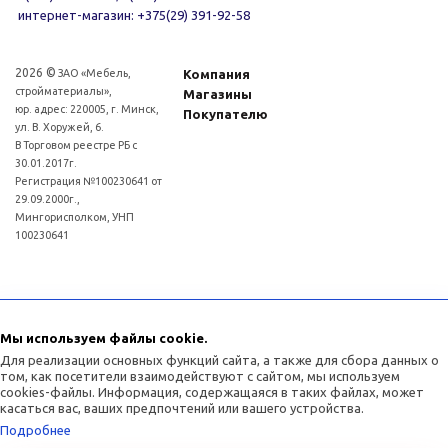
интернет-магазин: +375(29) 391-92-58
2026 ©
ЗАО «Мебель,
Компания
стройматериалы»,
Магазины
юр. адрес: 220005, г. Минск,
Покупателю
ул. В. Хоружей, 6.
В Торговом реестре РБ с
30.01.2017г.
Регистрация №100230641 от
29.09.2000г.,
Мингорисполком, УНП
100230641
Для рассмотрения обращений покупателей интернет - магазина: (017)3634011
Отдел торговли и услуг администрации Советского района г.Минска:
Мы используем файлы cookie.
(017)3771393
Для реализации основных функций сайта, а также для сбора данных о
том, как посетители взаимодействуют с сайтом, мы используем
cookies-файлы. Информация, содержащаяся в таких файлах, может
касаться вас, ваших предпочтений или вашего устройства.
Подробнее