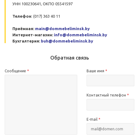
УНН 100230641, ОКПО 05541597
Телефон
: (017) 363 40 11
Приёмная:
main@dommebeliminsk.by
Интернет-магазин:
info@dommebeliminsk.by
Бухгалтерия:
buh@dommebeliminsk.by
Обратная связь
Сообщение
*
Ваше имя
*
Контактный телефон
*
E-mail
*