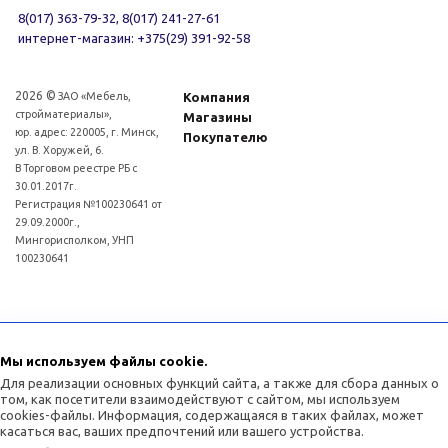
8(017) 363-79-32, 8(017) 241-27-61
интернет-магазин: +375(29) 391-92-58
2026 ©
ЗАО «Мебель,
Компания
стройматериалы»,
Магазины
юр. адрес: 220005, г. Минск,
Покупателю
ул. В. Хоружей, 6.
В Торговом реестре РБ с
30.01.2017г.
Регистрация №100230641 от
29.09.2000г.,
Мингорисполком, УНП
100230641
Для рассмотрения обращений покупателей интернет - магазина: (017)3634011
Отдел торговли и услуг администрации Советского района г.Минска:
Мы используем файлы cookie.
(017)3771393
Для реализации основных функций сайта, а также для сбора данных о
том, как посетители взаимодействуют с сайтом, мы используем
cookies-файлы. Информация, содержащаяся в таких файлах, может
касаться вас, ваших предпочтений или вашего устройства.