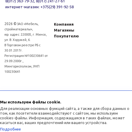
8(017) 363-79-32, 8(017) 241-27-61
интернет-магазин: +375(29) 391-92-58
2026 ©
ЗАО «Мебель,
Компания
стройматериалы»,
Магазины
юр. адрес: 220005, г. Минск,
Покупателю
ул. В. Хоружей, 6.
В Торговом реестре РБ с
30.01.2017г.
Регистрация №100230641 от
29.09.2000г.,
Мингорисполком, УНП
100230641
Для рассмотрения обращений покупателей интернет - магазина: (017)3634011
Отдел торговли и услуг администрации Советского района г.Минска:
Мы используем файлы cookie.
(017)3771393
Для реализации основных функций сайта, а также для сбора данных о
том, как посетители взаимодействуют с сайтом, мы используем
cookies-файлы. Информация, содержащаяся в таких файлах, может
касаться вас, ваших предпочтений или вашего устройства.
Подробнее