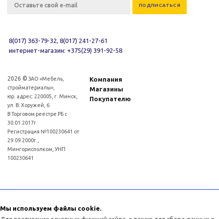
8(017) 363-79-32, 8(017) 241-27-61
интернет-магазин: +375(29) 391-92-58
2026 ©
ЗАО «Мебель,
Компания
стройматериалы»,
Магазины
юр. адрес: 220005, г. Минск,
Покупателю
ул. В. Хоружей, 6.
В Торговом реестре РБ с
30.01.2017г.
Регистрация №100230641 от
29.09.2000г.,
Мингорисполком, УНП
100230641
Для рассмотрения обращений покупателей интернет - магазина: (017)3634011
Отдел торговли и услуг администрации Советского района г.Минска:
Мы используем файлы cookie.
(017)3771393