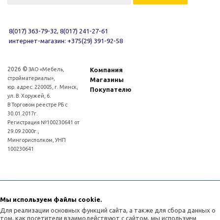
8(017) 363-79-32, 8(017) 241-27-61
интернет-магазин: +375(29) 391-92-58
2026 ©
ЗАО «Мебель,
Компания
стройматериалы»,
Магазины
юр. адрес: 220005, г. Минск,
Покупателю
ул. В. Хоружей, 6.
В Торговом реестре РБ с
30.01.2017г.
Регистрация №100230641 от
29.09.2000г.,
Мингорисполком, УНП
100230641
Для рассмотрения обращений покупателей интернет - магазина: (017)3634011
Отдел торговли и услуг администрации Советского района г.Минска:
Мы используем файлы cookie.
(017)3771393
Для реализации основных функций сайта, а также для сбора данных о
том, как посетители взаимодействуют с сайтом, мы используем