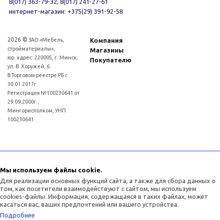
8(017) 363-79-32, 8(017) 241-27-61
интернет-магазин: +375(29) 391-92-58
2026 ©
ЗАО «Мебель,
Компания
стройматериалы»,
Магазины
юр. адрес: 220005, г. Минск,
Покупателю
ул. В. Хоружей, 6.
В Торговом реестре РБ с
30.01.2017г.
Регистрация №100230641 от
29.09.2000г.,
Мингорисполком, УНП
100230641
Для рассмотрения обращений покупателей интернет - магазина: (017)3634011
Отдел торговли и услуг администрации Советского района г.Минска:
Мы используем файлы cookie.
(017)3771393
Для реализации основных функций сайта, а также для сбора данных о
том, как посетители взаимодействуют с сайтом, мы используем
cookies-файлы. Информация, содержащаяся в таких файлах, может
касаться вас, ваших предпочтений или вашего устройства.
Подробнее