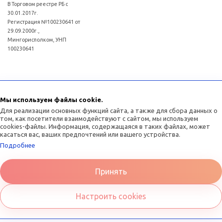
В Торговом реестре РБ с
30.01.2017г.
Регистрация №100230641 от
29.09.2000г.,
Мингорисполком, УНП
100230641
Для рассмотрения обращений покупателей интернет - магазина: (017)3634011
Отдел торговли и услуг администрации Советского района г.Минска:
Мы используем файлы cookie.
(017)3771393
Для реализации основных функций сайта, а также для сбора данных о
том, как посетители взаимодействуют с сайтом, мы используем
cookies-файлы. Информация, содержащаяся в таких файлах, может
касаться вас, ваших предпочтений или вашего устройства.
Подробнее
Принять
Разработка сайта
на 1С-Битрикс
Настроить cookies