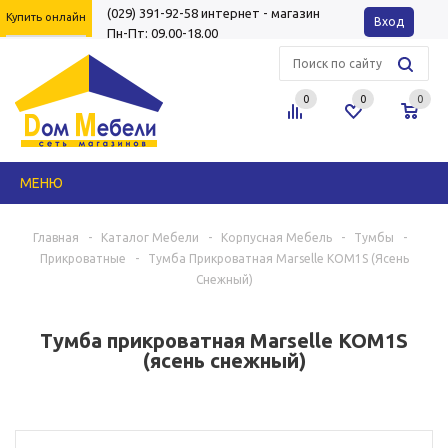
(029) 391-92-58
интернет - магазин
Купить онлайн
Вход
Пн-Пт: 09.00-18.00
0
0
0
МЕНЮ
Главная
-
Каталог Мебели
-
Корпусная Мебель
-
Тумбы
-
Прикроватные
-
Тумба Прикроватная Marselle KOM1S (ясень
Снежный)
Тумба прикроватная Marselle KOM1S
(ясень снежный)