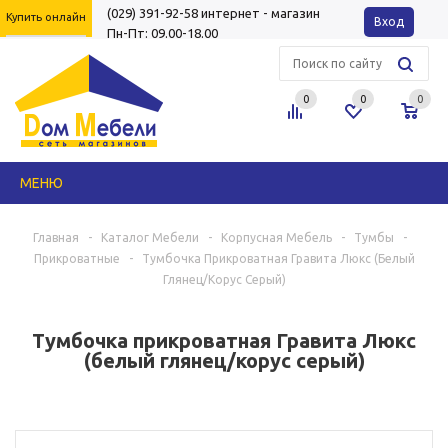
(029) 391-92-58
интернет - магазин
Купить онлайн
Вход
Пн-Пт: 09.00-18.00
0
0
0
МЕНЮ
Главная
-
Каталог Мебели
-
Корпусная Мебель
-
Тумбы
-
Прикроватные
-
Тумбочка Прикроватная Гравита Люкс (белый
Глянец/корус Серый)
Тумбочка прикроватная Гравита Люкс
(белый глянец/корус серый)