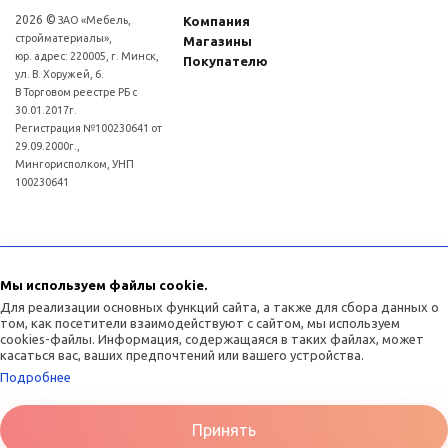
2026 ©
ЗАО «Мебель,
Компания
стройматериалы»,
Магазины
юр. адрес: 220005, г. Минск,
Покупателю
ул. В. Хоружей, 6.
В Торговом реестре РБ с
30.01.2017г.
Регистрация №100230641 от
29.09.2000г.,
Мингорисполком, УНП
100230641
Для рассмотрения обращений покупателей интернет - магазина: (017)3634011
Отдел торговли и услуг администрации Советского района г.Минска:
Мы используем файлы cookie.
(017)3771393
Для реализации основных функций сайта, а также для сбора данных о
том, как посетители взаимодействуют с сайтом, мы используем
cookies-файлы. Информация, содержащаяся в таких файлах, может
касаться вас, ваших предпочтений или вашего устройства.
Подробнее
Принять
Разработка сайта