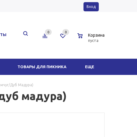
Вход
0
0
0
КТЫ
Корзина
пуста
ТОВАРЫ ДЛЯ ПИКНИКА
ЕЩЕ
емчуг/дуб Мадура)
дуб мадура)