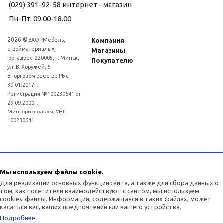
(029) 391-92-58
интернет - магазин
Пн-Пт: 09.00-18.00
2026 ©
ЗАО «Мебель,
Компания
стройматериалы»,
Магазины
юр. адрес: 220005, г. Минск,
Покупателю
ул. В. Хоружей, 6.
В Торговом реестре РБ с
30.01.2017г.
Регистрация №100230641 от
29.09.2000г.,
Мингорисполком, УНП
100230641
Для рассмотрения обращений покупателей интернет - магазина: (017)3634011
Отдел торговли и услуг администрации Советского района г.Минска:
Мы используем файлы cookie.
(017)3771393
Для реализации основных функций сайта, а также для сбора данных о
том, как посетители взаимодействуют с сайтом, мы используем
cookies-файлы. Информация, содержащаяся в таких файлах, может
касаться вас, ваших предпочтений или вашего устройства.
Подробнее