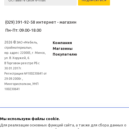
(029) 391-92-58
интернет - магазин
Пн-Пт: 09.00-18.00
2026 ©
ЗАО «Мебель,
Компания
стройматериалы»,
Магазины
юр. адрес: 220005, г. Минск,
Покупателю
ул. В. Хоружей, 6.
В Торговом реестре РБ с
30.01.2017г.
Регистрация №100230641 от
29.09.2000г.,
Мингорисполком, УНП
100230641
Для рассмотрения обращений покупателей интернет - магазина: (017)3634011
Отдел торговли и услуг администрации Советского района г.Минска:
Мы используем файлы cookie.
(017)3771393
Для реализации основных функций сайта, а также для сбора данных о